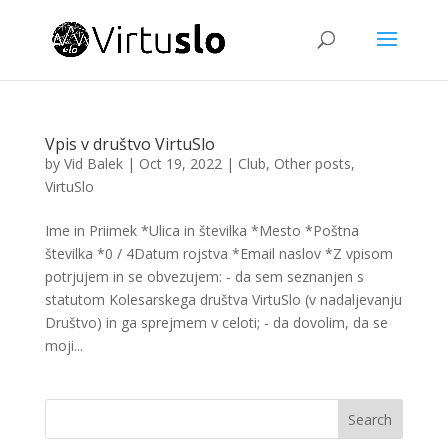
Vpis v društvo VirtuSlo
by
Vid Balek
|
Oct 19, 2022
|
Club
,
Other posts
,
VirtuSlo
Ime in Priimek *Ulica in številka *Mesto *Poštna
številka *0 / 4Datum rojstva *Email naslov *Z vpisom
potrjujem in se obvezujem: - da sem seznanjen s
statutom Kolesarskega društva VirtuSlo (v nadaljevanju
Društvo) in ga sprejmem v celoti; - da dovolim, da se
moji...