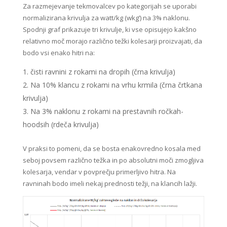
Za razmejevanje tekmovalcev po kategorijah se uporabi
normalizirana krivulja za watt/kg (wkg’) na 3% naklonu.
Spodnji graf prikazuje tri krivulje, ki vse opisujejo kakšno
relativno moč morajo različno težki kolesarji proizvajati, da
bodo vsi enako hitri na:
čisti ravnini z rokami na dropih (črna krivulja)
Na 10% klancu z rokami na vrhu krmila (črna črtkana
krivulja)
Na 3% naklonu z rokami na prestavnih ročkah-
hoodsih (rdeča krivulja)
V praksi to pomeni, da se bosta enakovredno kosala med
seboj povsem različno težka in po absolutni moči zmogljiva
kolesarja, vendar v povprečju primerljivo hitra. Na
ravninah bodo imeli nekaj prednosti težji, na klancih lažji.