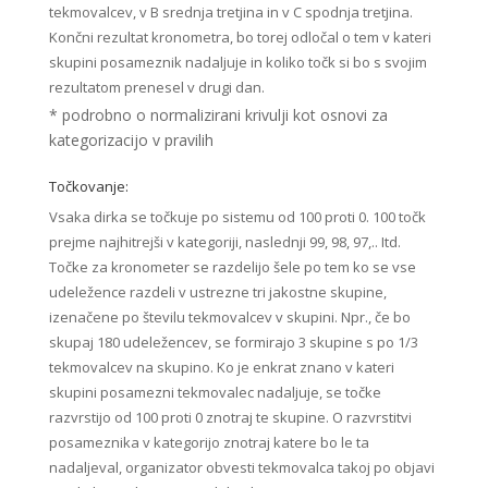
tekmovalcev, v B srednja tretjina in v C spodnja tretjina.
Končni rezultat kronometra, bo torej odločal o tem v kateri
skupini posameznik nadaljuje in koliko točk si bo s svojim
rezultatom prenesel v drugi dan.
* podrobno o normalizirani krivulji kot osnovi za
kategorizacijo v pravilih
Točkovanje:
Vsaka dirka se točkuje po sistemu od 100 proti 0. 100 točk
prejme najhitrejši v kategoriji, naslednji 99, 98, 97,.. Itd.
Točke za kronometer se razdelijo šele po tem ko se vse
udeležence razdeli v ustrezne tri jakostne skupine,
izenačene po številu tekmovalcev v skupini. Npr., če bo
skupaj 180 udeležencev, se formirajo 3 skupine s po 1/3
tekmovalcev na skupino. Ko je enkrat znano v kateri
skupini posamezni tekmovalec nadaljuje, se točke
razvrstijo od 100 proti 0 znotraj te skupine. O razvrstitvi
posameznika v kategorijo znotraj katere bo le ta
nadaljeval, organizator obvesti tekmovalca takoj po objavi