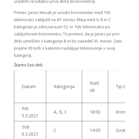
uradnih rezultatov prve dirke (kronometra).
Primer: Janez Novak je uvodni kronometer med 156
tekmovalci zaključil na 87. mestu. Meja med A, B in C
kategorijo je odrezana pri 52. in 104. tekmovalcu po
zaključenem kronometru. To pomeni, da je Janez po prvi
dirki umeščen v kategorijo B in bo zasedel 35. mesto. Zato
prejme 65 točk s katerimi nadaljuje tekmovanje v svoji
kategoriji.
Štartni časi dirk:
Start
Datum
Kategorija
Tip dirke
ob
Pet.
A, B, C
18:00
Kronomete
5.3.2021
Sob.
C
14:00
Scratch
6.3.2021