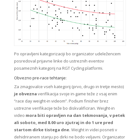
Po opravljeni kategorizaciji bo organizator udeležencem
posredoval prijavne linke do ustreznih eventov
posameznih kategorij na RGT Cycling platformi.
Obvezno pre-race tehtanje:
Za zmagovalce vseh kategorij (prvo, drugo in tretje mesto)
je obvezna
verifikacija svoje in-game teže z vsaj enim
“race day weight-in videom”. Podium finisher brez
ustrezne verifikacije teže bo diskvalificiran. Weight-in
video
mora biti opravljen na dan tekmovanja, v petek
ali soboto, med 8.00 uro zjutraj in do 1 ure pred
startom dirke tistega dne.
Weight in videi posneti v
dehidriranem stanju po dirki ne bodo veljavni. Organizator