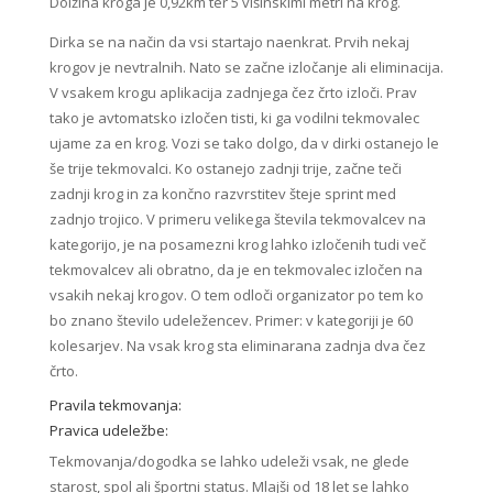
Dolžina kroga je 0,92km ter 5 višinskimi metri na krog.
Dirka se na način da vsi startajo naenkrat. Prvih nekaj
krogov je nevtralnih. Nato se začne izločanje ali eliminacija.
V vsakem krogu aplikacija zadnjega čez črto izloči. Prav
tako je avtomatsko izločen tisti, ki ga vodilni tekmovalec
ujame za en krog. Vozi se tako dolgo, da v dirki ostanejo le
še trije tekmovalci. Ko ostanejo zadnji trije, začne teči
zadnji krog in za končno razvrstitev šteje sprint med
zadnjo trojico. V primeru velikega števila tekmovalcev na
kategorijo, je na posamezni krog lahko izločenih tudi več
tekmovalcev ali obratno, da je en tekmovalec izločen na
vsakih nekaj krogov. O tem odloči organizator po tem ko
bo znano število udeležencev. Primer: v kategoriji je 60
kolesarjev. Na vsak krog sta eliminarana zadnja dva čez
črto.
Pravila tekmovanja:
Pravica udeležbe:
Tekmovanja/dogodka se lahko udeleži vsak, ne glede
starost, spol ali športni status. Mlajši od 18 let se lahko