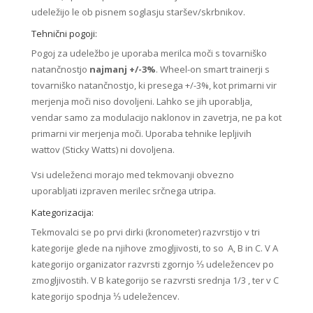
udeležijo le ob pisnem soglasju staršev/skrbnikov.
Tehnični pogoji:
Pogoj za udeležbo je uporaba merilca moči s tovarniško
natančnostjo
najmanj +/-3%
. Wheel-on smart trainerji s
tovarniško natančnostjo, ki presega +/-3%, kot primarni vir
merjenja moči niso dovoljeni. Lahko se jih uporablja,
vendar samo za modulacijo naklonov in zavetrja, ne pa kot
primarni vir merjenja moči. Uporaba tehnike lepljivih
wattov (Sticky Watts) ni dovoljena.
Vsi udeleženci morajo med tekmovanji obvezno
uporabljati izpraven merilec srčnega utripa.
Kategorizacija:
Tekmovalci se po prvi dirki (kronometer) razvrstijo v tri
kategorije glede na njihove zmogljivosti, to so A, B in C. V A
kategorijo organizator razvrsti zgornjo ⅓ udeležencev po
zmogljivostih. V B kategorijo se razvrsti srednja 1/3 , ter v C
kategorijo spodnja ⅓ udeležencev.