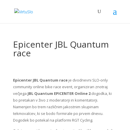
Epicenter JBL Quantum
race
Epicenter JBL Quantum race
je dvodnevni SLO-only
community online bike race event, organiziran znotraj
večjega
JBL Quantum EPICENTER Online 2
dogodka, ki
bo pretakan v živo z moderatorji in komentatorji.
Namenjen bo trem različnim jakostnim skupinam
tekmovalcev, ki se bodo formirale po prvem dnevu.
Dogodek bo potekal na platformi RGT Cycling.