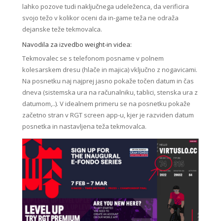
lahko pozove tudi naključnega udeleženca, da verificira
svojo težo v kolikor oceni da in-game teža ne odraža
dejanske teže tekmovalca.
Navodila za izvedbo weight-in videa:
Tekmovalec se s telefonom posname v polnem
kolesarskem dresu (hlače in majica) vključno z nogavicami.
Na posnetku naj najprej jasno pokaže točen datum in čas
dneva (sistemska ura na računalniku, tablici, stenska ura z
datumom,..). V idealnem primeru se na posnetku pokaže
začetno stran v RGT screen app-u, kjer je razviden datum
posnetka in nastavljena teža tekmovalca.