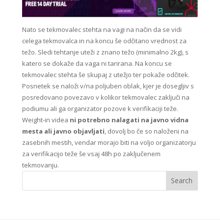
Nato se tekmovalec stehta na vagi na način da se vidi
celega tekmovalca in na koncu še odčitano vrednost za
težo. Sledi tehtanje uteži z znano težo (minimalno 2kg), s
katero se dokaže da vaga ni tarirana. Na koncu se
tekmovalec stehta še skupaj z utežjo ter pokaže odčitek.
Posnetek se naloži v/na poljuben oblak, kjer je dosegljiv s
posredovano povezavo v kolikor tekmovalec zaključi na
podiumu ali ga organizator pozove k verifikaciji teže.
Weight-in videa
ni potrebno nalagati na javno vidna
mesta ali javno objavljati
, dovolj bo če so naloženi na
zasebnih mestih, vendar morajo biti na voljo organizatorju
za verifikacijo teže še vsaj 48h po zaključenem
tekmovanju.