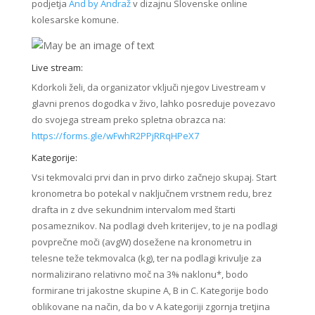
podjetja
And by Andraž
v dizajnu Slovenske online
kolesarske komune.
Live stream:
Kdorkoli želi, da organizator vključi njegov Livestream v
glavni prenos dogodka v živo, lahko posreduje povezavo
do svojega stream preko spletna obrazca na:
https://forms.gle/wFwhR2PPjRRqHPeX7
Kategorije:
Vsi tekmovalci prvi dan in prvo dirko začnejo skupaj. Start
kronometra bo potekal v naključnem vrstnem redu, brez
drafta in z dve sekundnim intervalom med štarti
posameznikov. Na podlagi dveh kriterijev, to je na podlagi
povprečne moči (avgW) dosežene na kronometru in
telesne teže tekmovalca (kg), ter na podlagi krivulje za
normalizirano relativno moč na 3% naklonu*, bodo
formirane tri jakostne skupine A, B in C. Kategorije bodo
oblikovane na način, da bo v A kategoriji zgornja tretjina