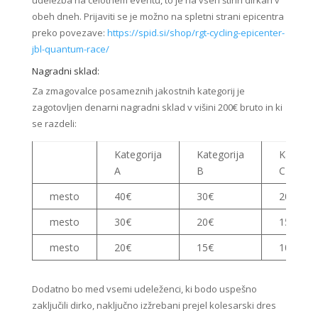
udeležba na celotnem eventu, to je na vseh štirih dirkah v
obeh dneh. Prijaviti se je možno na spletni strani epicentra
preko povezave:
https://spid.si/shop/rgt-cycling-epicenter-
jbl-quantum-race/
Nagradni sklad:
Za zmagovalce posameznih jakostnih kategorij je
zagotovljen denarni nagradni sklad v višini 200€ bruto in ki
se razdeli:
Kategorija
Kategorija
Kategori
A
B
C
mesto
40€
30€
20€
mesto
30€
20€
15€
mesto
20€
15€
10€
Dodatno bo med vsemi udeleženci, ki bodo uspešno
zaključili dirko, naključno izžrebani prejel kolesarski dres