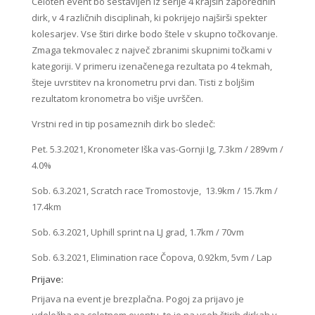
Celoten event bo sestavljen iz serije 4 krajših zaporednih
dirk, v 4 različnih disciplinah, ki pokrijejo najširši spekter
kolesarjev. Vse štiri dirke bodo štele v skupno točkovanje.
Zmaga tekmovalec z največ zbranimi skupnimi točkami v
kategoriji. V primeru izenačenega rezultata po 4 tekmah,
šteje uvrstitev na kronometru prvi dan. Tisti z boljšim
rezultatom kronometra bo višje uvrščen.
Vrstni red in tip posameznih dirk bo sledeč:
Pet. 5.3.2021, Kronometer Iška vas-Gornji Ig, 7.3km / 289vm /
4.0%
Sob. 6.3.2021, Scratch race Tromostovje, 13.9km / 15.7km /
17.4km
Sob. 6.3.2021, Uphill sprint na LJ grad, 1.7km / 70vm
Sob. 6.3.2021, Elimination race Čopova, 0.92km, 5vm / Lap
Prijave:
Prijava na event je brezplačna. Pogoj za prijavo je